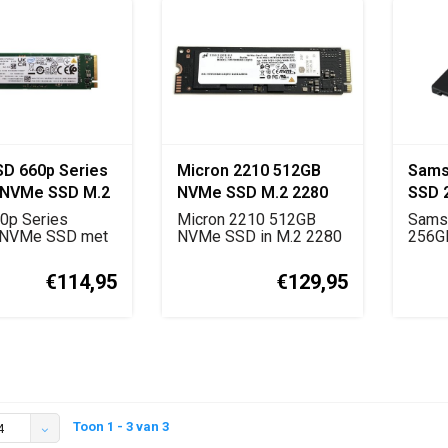
SSD 660p Series
Micron 2210 512GB
Sams
 NVMe SSD M.2
NVMe SSD M.2 2280
SSD 2
(MTFDHBA512QFD)
inch
60p Series
Micron 2210 512GB
Sams
 NVMe SSD met
NVMe SSD in M.2 2280
256G
 x4 interface e...
formaat met PCIe
SATA I
Gen3...
inc...
€114,95
€129,95
Toon 1 - 3 van 3
4