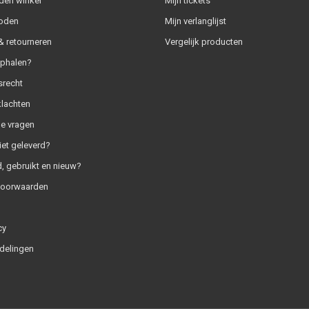
den winkel
Mijn tickets
oden
Mijn verlanglijst
 retourneren
Vergelijk producten
ophalen?
srecht
klachten
e vragen
iet geleverd?
, gebruikt en nieuw?
voorwaarden
cy
delingen