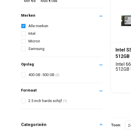
Min
€0
Max
€150
Merken
Alle merken
Intel
Micron
Samsung
Intel 
512GB
2280
Intel 6
Opslag
512GB
PCIe 3.0
400 GB -500 GB
(2)
Formaat
2.5 inch harde schijf
(1)
Categorieën
Toon:
2