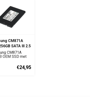
ung CM871A
56GB SATA III 2.5
 MZ-YTY2560
ung CM871A
B OEM SSD met
II-interface, 2.5
€24,95