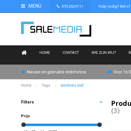
MENU
070 2629111
Hulp nodig? Bel of
HOME
CONTACT
WIE ZIJN WIJ?
B
Nieuwe en gebruikte elektronica
Voor 16:0
Home
Tags
windows ssd
Produ
Filters
(3)
Prijs