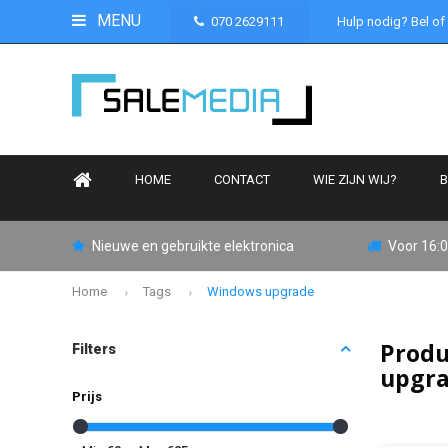
MENU
070 2629111
Hulp nodig? Bel of
HOME
CONTACT
WIE ZIJN WIJ?
B
Nieuwe en gebruikte elektronica
Voor 16:0
Home
Tags
Windows upgrade
Produ
Filters
upgr
Prijs