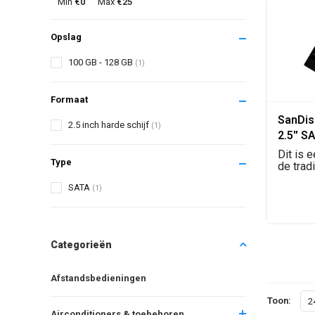
Min
€0
Max
€25
Opslag
100 GB - 128 GB
(1)
Formaat
SanDis
2.5 inch harde schijf
(1)
2.5'' SA
SD8SB
Dit is 
Type
de tradi
vormfact
SATA
(1)
Categorieën
Afstandsbedieningen
Toon:
2
Airconditioners & toebehoren