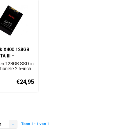
k X400 128GB
TA III –
8U-128G
een 128GB SSD in
tionele 2.5-inch
or ...
€24,95
Toon 1 - 1 van 1
4