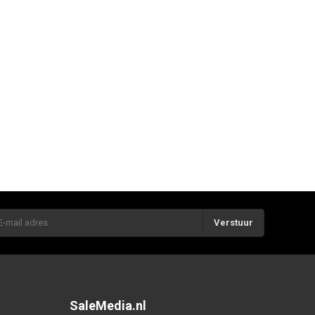
Verstuur
SaleMedia.nl