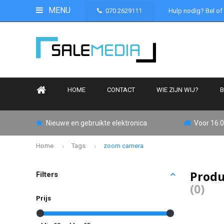
MENU
070 2629111
Hulp nodig? Bel of
HOME
CONTACT
WIE ZIJN WIJ?
B
Nieuwe en gebruikte elektronica
Voor 16:0
Home
Tags
zoom camera
Produ
Filters
(0)
Prijs