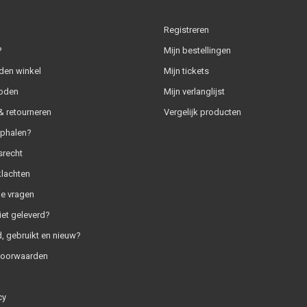
Registreren
?
Mijn bestellingen
den winkel
Mijn tickets
oden
Mijn verlanglijst
 retourneren
Vergelijk producten
ophalen?
srecht
klachten
e vragen
iet geleverd?
, gebruikt en nieuw?
voorwaarden
cy