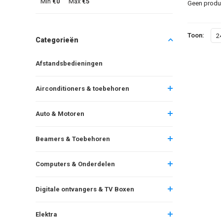
Min
€0
Max
€5
Geen produc
Toon:
2
Categorieën
Afstandsbedieningen
Airconditioners & toebehoren
Auto & Motoren
Beamers & Toebehoren
Computers & Onderdelen
Digitale ontvangers & TV Boxen
Elektra