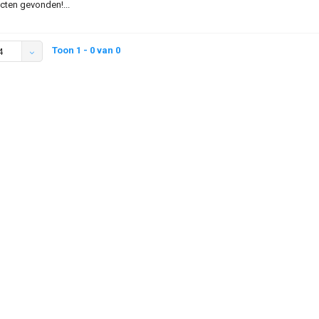
ten gevonden!...
Toon 1 - 0 van 0
4