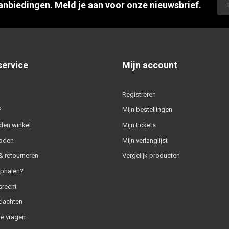
aanbiedingen. Meld je aan voor onze nieuwsbrief.
service
Mijn account
Registreren
?
Mijn bestellingen
den winkel
Mijn tickets
oden
Mijn verlanglijst
 retourneren
Vergelijk producten
ophalen?
srecht
klachten
e vragen