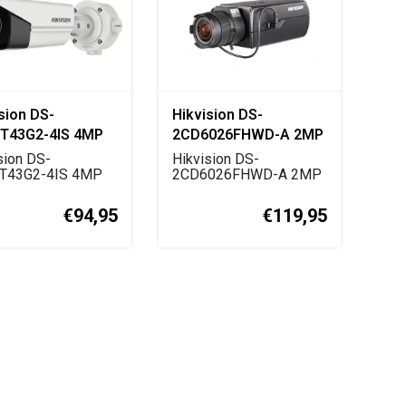
sion DS-
Hikvision DS-
T43G2-4IS 4MP
2CD6026FHWD-A 2MP
nse Bullet IP
Darkfighter IP Box
sion DS-
Hikvision DS-
ra
T43G2-4IS 4MP
Camera
2CD6026FHWD-A 2MP
ense IP
Darkfighter IP
camera met ...
boxcamera met ...
€94,95
€119,95