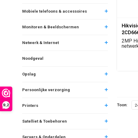
Mobiele telefoons & accessoires
Hikvis
Monitoren & Beeldschermen
2CD666
16mm I
2MP Hik
Netwerk & Internet
Camer
netwer
3.8–16m
Noodgeval
Opslag
Persoonlijke verzorging
Toon:
9,2
2
Printers
Satelliet & Toebehoren
Servers & Onderdelen