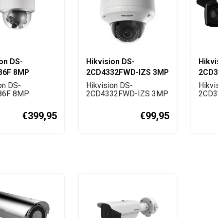
ion DS-
Hikvision DS-
Hikvi
86F 8MP
2CD4332FWD-IZS 3MP
2CD3
mic IP Dome
Motorized Varifocal
AcuSe
on DS-
Hikvision DS-
Hikvi
a
86F 8MP
Dome IP Camera
2CD4332FWD-IZS 3MP
Came
2CD3
mische IP
IP domecamera met
AcuS
era met 4-l...
motorized ...
bullet
€399,95
€99,95