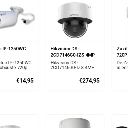
c IP-1250WC
Hikvision DS-
Zazi
P
2CD7146G0-IZS 4MP
720P
ingscamera
DeepinView IP Dome
Bewa
itec IP-1250WC
Hikvision DS-
De Za
robuuste 720p
Camera
2CD7146G0-IZS 4MP
is ee
kingscamera...
DeepinView
HD IP
domecamera met Dar...
€14,95
€274,95