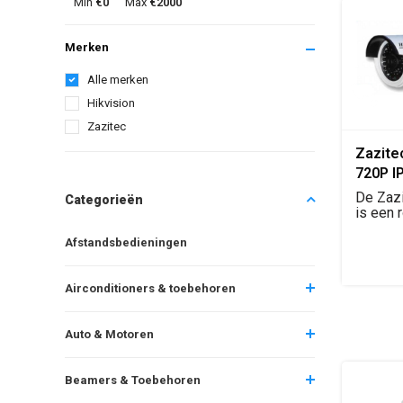
Min
€0
Max
€2000
Merken
Alle merken
Hikvision
Zazitec
Zazite
720P I
Bewak
De Zaz
Categorieën
is een 
IP-bewa
Afstandsbedieningen
Airconditioners & toebehoren
Auto & Motoren
Beamers & Toebehoren