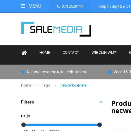
MENU
070 2629111
Hulp nodig? Bel of
HOME
CONTACT
WIE ZIJN WIJ?
B
Nieuwe en gebruikte elektronica
Voor 16:0
Home
Tags
netwerkcamera
Produ
Filters
netw
Prijs