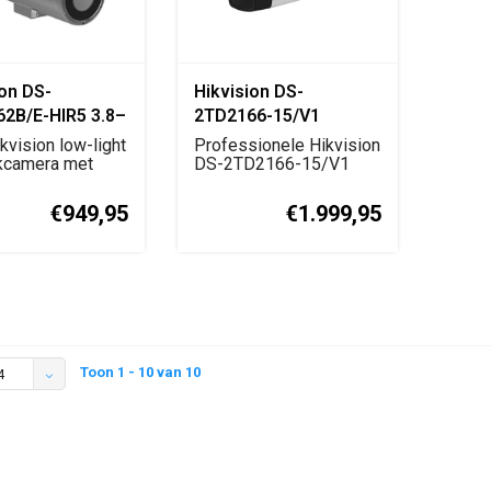
ion DS-
Hikvision DS-
2B/E-HIR5 3.8–
2TD2166-15/V1
R Network
Thermische &
vision low-light
Professionele Hikvision
a
kcamera met
Optische Bi-spectrum
DS-2TD2166-15/V1
m lens, I...
thermische netwerkc...
Bullet Camera
€949,95
€1.999,95
Toon 1 - 10 van 10
4