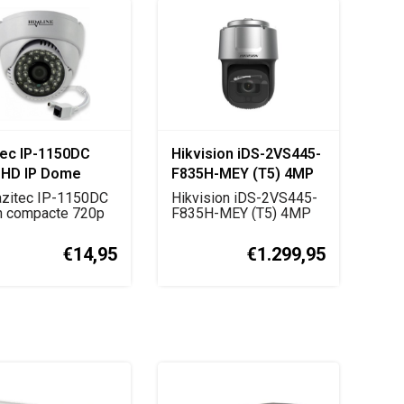
tec IP-1150DC
Hikvision iDS-2VS445-
 HD IP Dome
F835H-MEY (T5) 4MP
kingscamera
AI PTZ Speed Dome
zitec IP-1150DC
Hikvision iDS-2VS445-
n compacte 720p
Camera
F835H-MEY (T5) 4MP
-domecamera m...
PTZ speed dome met
D...
€14,95
€1.299,95