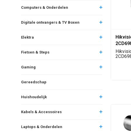
Computers & Onderdelen
Digitale ontvangers & TV Boxen
Hikvis
Elektra
2CD69
Panora
Hikvisi
Fietsen & Steps
Camer
2CD69
panora
domecam
Gaming
Gereedschap
Huishoudelijk
Kabels & Accessoires
Laptops & Onderdelen