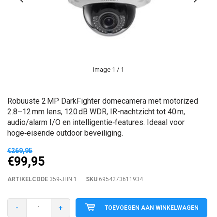
Image
1
/ 1
Robuuste 2 MP DarkFighter domecamera met motorized
2.8–12 mm lens, 120 dB WDR, IR-nachtzicht tot 40 m,
audio/alarm I/O en intelligentie‑features. Ideaal voor
hoge‑eisende outdoor beveiliging.
€269,95
€99,95
ARTIKELCODE
359-JHN:1
SKU
6954273611934
-
+
TOEVOEGEN AAN WINKELWAGEN