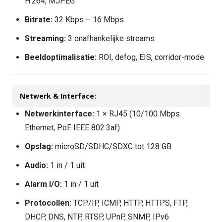
H.264, MJPEG
Bitrate:
32 Kbps – 16 Mbps
Streaming:
3 onafhankelijke streams
Beeldoptimalisatie:
ROI, defog, EIS, corridor-mode
Netwerk & Interface:
Netwerkinterface:
1 × RJ45 (10/100 Mbps
Ethernet, PoE IEEE 802.3af)
Opslag:
microSD/SDHC/SDXC tot 128 GB
Audio:
1 in / 1 uit
Alarm I/O:
1 in / 1 uit
Protocollen:
TCP/IP, ICMP, HTTP, HTTPS, FTP,
DHCP, DNS, NTP, RTSP, UPnP, SNMP, IPv6