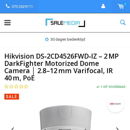
0
070 2629111
30 dagen bedenktijd
Hikvision DS‑2CD4526FWD‑IZ – 2 MP
DarkFighter Motorized Dome
Camera │ 2.8–12 mm Varifocal, IR
40 m, PoE
1 OP VOORRAAD
SALE