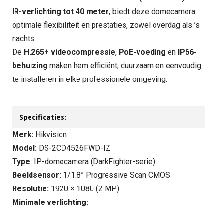
IR-verlichting tot 40 meter
, biedt deze domecamera
optimale flexibiliteit en prestaties, zowel overdag als ’s
nachts.
De
H.265+ videocompressie
,
PoE-voeding
en
IP66-
behuizing
maken hem efficiënt, duurzaam en eenvoudig
te installeren in elke professionele omgeving.
Specificaties:
Merk:
Hikvision
Model:
DS-2CD4526FWD-IZ
Type:
IP-domecamera (DarkFighter-serie)
Beeldsensor:
1/1.8” Progressive Scan CMOS
Resolutie:
1920 × 1080 (2 MP)
Minimale verlichting: