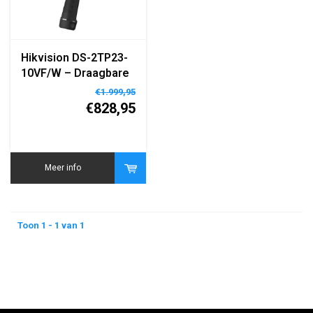
Hikvision DS-2TP23-
10VF/W – Draagbare
Thermografische
€1.999,95
Warmtebeeldcamera
€828,95
– 160×120 Resolutie
– WiFi – LCD Display
– Ingebouwde
Batterij
Meer info
Toon 1 - 1 van 1