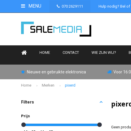
MENU
070 2629111
Hulp nodig? Bel of
HOME
CONTACT
WIE ZIJN WIJ?
B
Nieuwe en gebruikte elektronica
Voor 16:0
Home
Merken
pixerd
pixer
Filters
Prijs
Geen produc