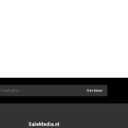
Verstuur
SaleMedia.nl