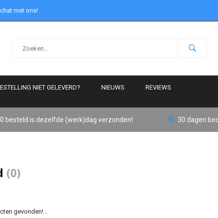
 chat met ons!
ESTELLING NIET GELEVERD?
NIEUWS
REVIEWS
0 besteld is dezelfde (werk)dag verzonden!
30 dagen bed
d
(0)
ten gevonden!...