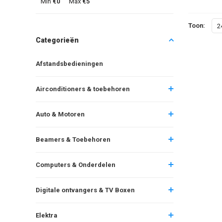
Min
€0
Max
€5
Toon:
2
Categorieën
Afstandsbedieningen
Airconditioners & toebehoren
Auto & Motoren
Beamers & Toebehoren
Computers & Onderdelen
Digitale ontvangers & TV Boxen
Elektra