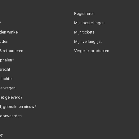
Registreren
?
Mijn bestellingen
den winkel
Mijn tickets
oden
Mijn verlanglijst
 retourneren
Vergelijk producten
ophalen?
srecht
klachten
e vragen
iet geleverd?
, gebruikt en nieuw?
voorwaarden
cy