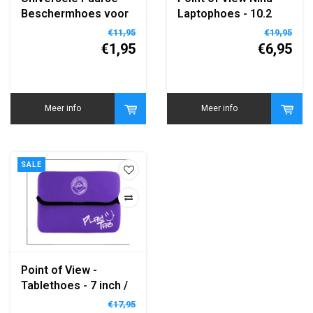
Beschermhoes voor
Laptophoes - 10.2
9.7" & 10" Tablets –
inch / Neon Groen
€11,95
€19,95
Compatibel met Point
€1,95
€6,95
of View​
Meer info
Meer info
SALE
Point of View -
Tablethoes - 7 inch /
Paars
€17,95