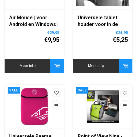
Air Mouse | voor
Universele tablet
Android en Windows |
houder voor in de
10 meter bereik |
auto
€29,95
€24,95
Plug and play
€9,95
€5,25
Meer info
Meer info
SALE
SALE
Universele Paarse
Point of View Nina -