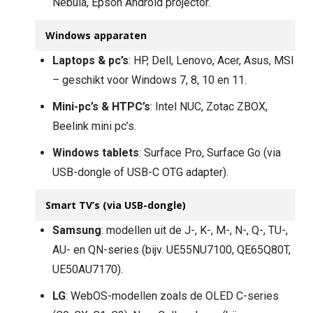
Nebula, Epson Android projector.
Windows apparaten
Laptops & pc’s
: HP, Dell, Lenovo, Acer, Asus, MSI
– geschikt voor Windows 7, 8, 10 en 11.
Mini-pc’s & HTPC’s
: Intel NUC, Zotac ZBOX,
Beelink mini pc’s.
Windows tablets
: Surface Pro, Surface Go (via
USB-dongle of USB-C OTG adapter).
Smart TV’s (via USB-dongle)
Samsung
: modellen uit de J-, K-, M-, N-, Q-, TU-,
AU- en QN-series (bijv. UE55NU7100, QE65Q80T,
UE50AU7170).
LG
: WebOS-modellen zoals de OLED C-series