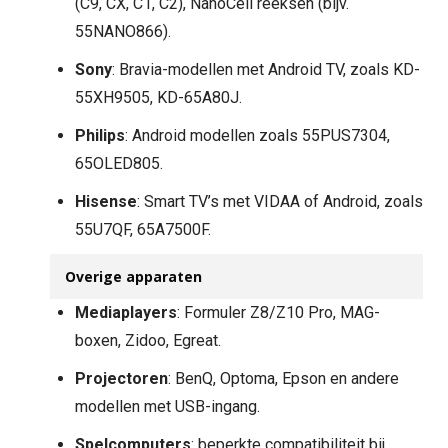
(C9, CX, C1, C2), NanoCell reeksen (bijv.
55NANO866).
Sony
: Bravia-modellen met Android TV, zoals KD-
55XH9505, KD-65A80J.
Philips
: Android modellen zoals 55PUS7304,
65OLED805.
Hisense
: Smart TV’s met VIDAA of Android, zoals
55U7QF, 65A7500F.
Overige apparaten
Mediaplayers
: Formuler Z8/Z10 Pro, MAG-
boxen, Zidoo, Egreat.
Projectoren
: BenQ, Optoma, Epson en andere
modellen met USB-ingang.
Spelcomputers
: beperkte compatibiliteit bij