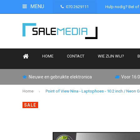
MENU
070 2629111
Hulp nodig? Bel of
HOME
CONTACT
WIE ZIJN WIJ?
B
Nieuwe en gebruikte elektronica
Voor 16:0
Home
Point of View Nina - Laptophoes - 10.2 inch / Neon 
SALE