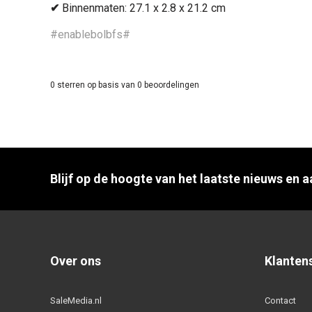
✔
Binnenmaten: 27.1 x 2.8 x 21.2 cm
#enablebolbfs#
0
sterren op basis van
0
beoordelingen
Blijf op de hoogte van het laatste nieuws en 
Over ons
Klanten
SaleMedia.nl
Contact