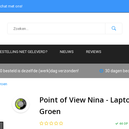
 chat met ons!
ESTELLING NIET GELEVERD?
NIEUWS
REVIEWS
0 besteld is dezelfde (werk)dag verzonden!
30 dagen bed
Groen
Point of View Nina - Lapt
Groen
44 OP