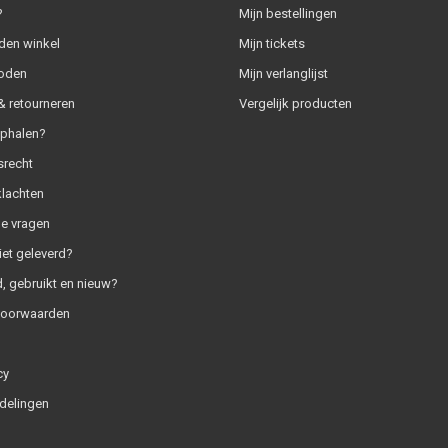
?
Mijn bestellingen
den winkel
Mijn tickets
oden
Mijn verlanglijst
 retourneren
Vergelijk producten
ophalen?
srecht
klachten
e vragen
iet geleverd?
, gebruikt en nieuw?
voorwaarden
cy
delingen