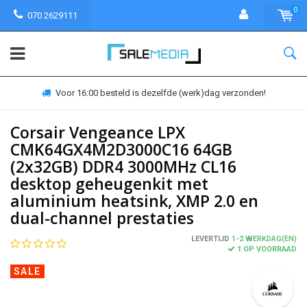
0
070 2629111
Voor 16:00 besteld is dezelfde (werk)dag verzonden!
Corsair Vengeance LPX
CMK64GX4M2D3000C16 64GB
(2x32GB) DDR4 3000MHz CL16
desktop geheugenkit met
aluminium heatsink, XMP 2.0 en
dual-channel prestaties
LEVERTIJD
1-2 WERKDAG(EN)
1 OP VOORRAAD
SALE