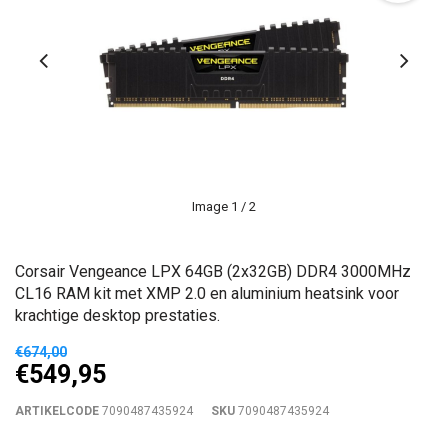
Image
1
/ 2
Corsair Vengeance LPX 64GB (2x32GB) DDR4 3000MHz
CL16 RAM kit met XMP 2.0 en aluminium heatsink voor
krachtige desktop prestaties.
€674,00
€549,95
ARTIKELCODE
7090487435924
SKU
7090487435924