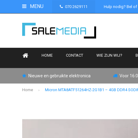
MENU
070 2629111
Hulp nodig? Bel of
HOME
CONTACT
WIE ZIJN WIJ?
B
Nieuwe en gebruikte elektronica
Voor 16:0
Home
Micron MTA8ATF51264HZ-2G1B1 – 4GB DDR4 SODIM