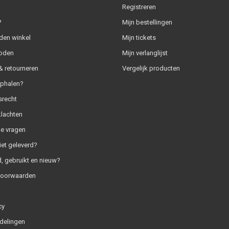
Registreren
?
Mijn bestellingen
den winkel
Mijn tickets
oden
Mijn verlanglijst
 retourneren
Vergelijk producten
ophalen?
srecht
klachten
e vragen
iet geleverd?
, gebruikt en nieuw?
voorwaarden
cy
delingen