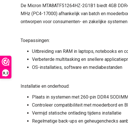
De Micron MTA8ATF51264HZ-2G1B1 biedt 4GB DDR4 g
MHz (PC4-17000) afhankelijk van batch en moederbord,
ontworpen voor consumenten- en zakelijke systemen 
Toepassingen:
Uitbreiding van RAM in laptops, notebooks en 
Verbeterde multitasking en snellere applicatiep
OS-installaties, software en mediabestanden
9,2
Installatie en onderhoud:
Plaats in systemen met 260-pin DDR4 SODIMM
Controleer compatibiliteit met moederbord en
Vermijd statische ontlading tijdens installatie
Regelmatige back-ups en geheugenchecks aan