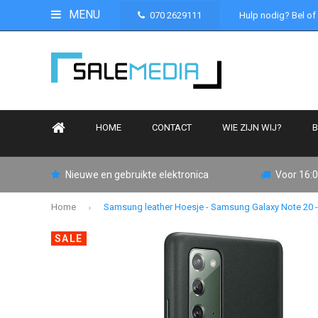
MENU
070 2629111
Hulp nodig? Bel of
HOME
CONTACT
WIE ZIJN WIJ?
B
Nieuwe en gebruikte elektronica
Voor 16:0
Home
Samsung leather Hoesje - Samsung Galaxy Note 20 
SALE