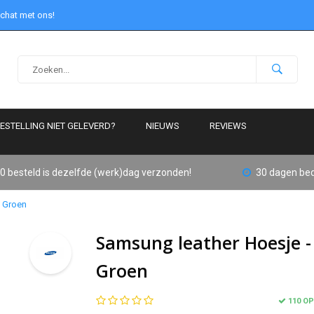
 chat met ons!
ESTELLING NIET GELEVERD?
NIEUWS
REVIEWS
0 besteld is dezelfde (werk)dag verzonden!
30 dagen bed
- Groen
Samsung leather Hoesje -
Groen
110 O