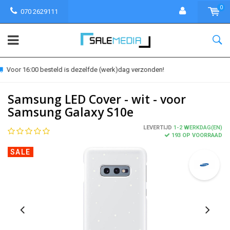
0
070 2629111
30 dagen bedenktijd
Samsung LED Cover - wit - voor
Samsung Galaxy S10e
LEVERTIJD
1-2 WERKDAG(EN)
193 OP VOORRAAD
SALE