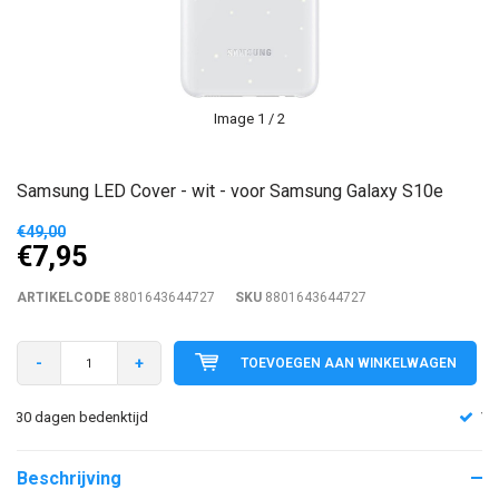
Image
1
/ 2
Samsung LED Cover - wit - voor Samsung Galaxy S10e
€49,00
€7,95
ARTIKELCODE
8801643644727
SKU
8801643644727
-
+
TOEVOEGEN AAN WINKELWAGEN
Voor 16:00 besteld is dezelfde (werk)dag verzonden!
Beschrijving