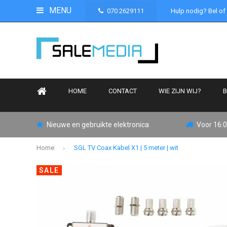
MENU
070 2629111
Hulp nodig? Bel of
HOME
CONTACT
WIE ZIJN WIJ?
B
Nieuwe en gebruikte elektronica
Voor 16:0
Home
SGL TV Coax Kabel X1 | 5 meter | wit
SALE