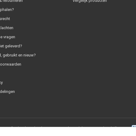
 retourneren
Vergelijk producten
ophalen?
srecht
klachten
e vragen
iet geleverd?
, gebruikt en nieuw?
voorwaarden
cy
delingen
+
|
RSS-feed
|
SaleMedia.nl
9.0
/
10
-
1837
beoordelingen op
Webwinkelkeur