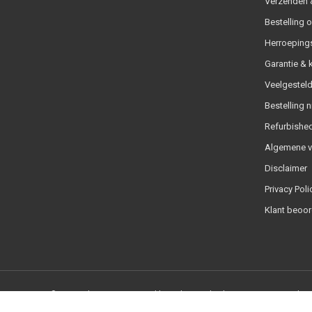
Verzenden &
Bestelling 
Herroeping
Garantie & 
Veelgesteld
Bestelling n
Refurbished
Algemene 
Disclaimer
Privacy Poli
Klant beoor
© Copyright 2026 - Powered by
Lightspeed
- Theme By
DMWS
x
Plus