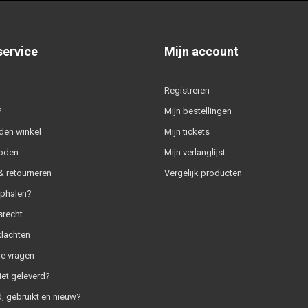
service
Mijn account
Registreren
?
Mijn bestellingen
den winkel
Mijn tickets
oden
Mijn verlanglijst
 retourneren
Vergelijk producten
ophalen?
srecht
klachten
e vragen
iet geleverd?
, gebruikt en nieuw?