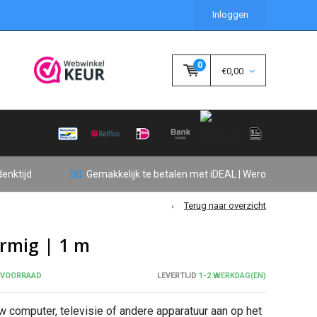
Inloggen
0
€0,00
enktijd
Gemakkelijk te betalen met iDEAL | Wero
Terug naar overzicht
ormig | 1 m
 VOORRAAD
LEVERTIJD
1-2 WERKDAG(EN)
w computer, televisie of andere apparatuur aan op het