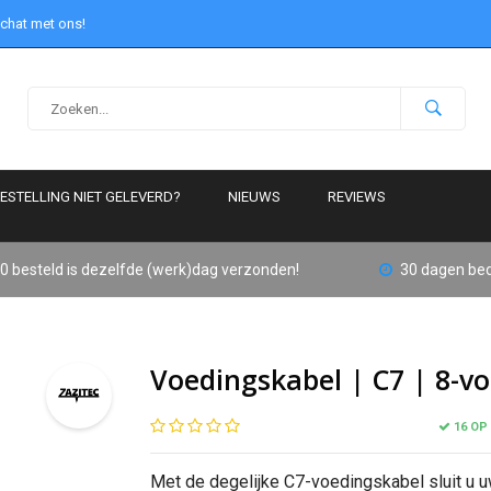
 chat met ons!
ESTELLING NIET GELEVERD?
NIEUWS
REVIEWS
0 besteld is dezelfde (werk)dag verzonden!
30 dagen bed
Voedingskabel | C7 | 8-v
16 OP
Met de degelijke C7-voedingskabel sluit u u