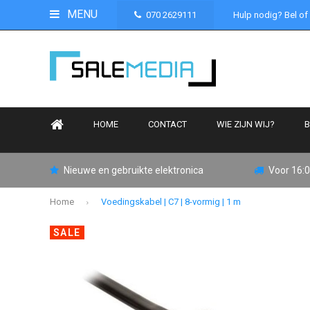
MENU
070 2629111
Hulp nodig? Bel of
HOME
CONTACT
WIE ZIJN WIJ?
B
Nieuwe en gebruikte elektronica
Voor 16:0
Home
Voedingskabel | C7 | 8-vormig | 1 m
SALE