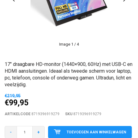
Image
1
/ 4
17" draagbare HD-monitor (1440×900, 60Hz) met USB-C en
HDMI aansluitingen. Ideaal als tweede scherm voor laptop,
pc, telefoon, console of onderweg gamen. Ultradun, licht en
veelzijdig.
€219,95
€99,95
ARTIKELCODE
8719396919279
SKU
8719396919279
-
+
TOEVOEGEN AAN WINKELWAGEN