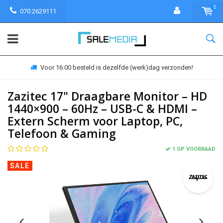
0
070 2629111
Voor 16:00 besteld is dezelfde (werk)dag verzonden!
Zazitec 17" Draagbare Monitor – HD
1440×900 – 60Hz – USB-C & HDMI –
Extern Scherm voor Laptop, PC,
Telefoon & Gaming
1 OP VOORRAAD
SALE