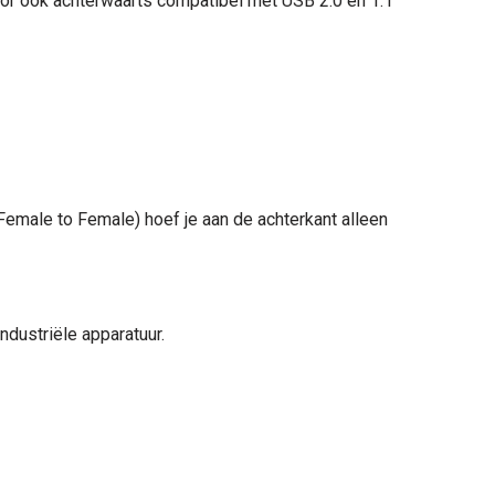
ctor ook achterwaarts compatibel met USB 2.0 en 1.1
Female to Female) hoef je aan de achterkant alleen
dustriële apparatuur.