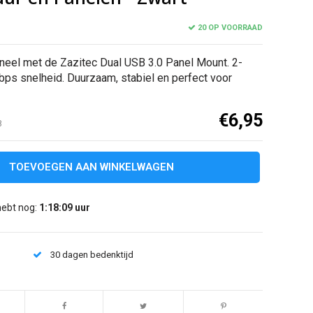
20 OP VOORRAAD
aneel met de Zazitec Dual USB 3.0 Panel Mount. 2-
bps snelheid. Duurzaam, stabiel en perfect voor
€6,95
8
TOEVOEGEN AAN WINKELWAGEN
hebt nog:
1:18:08
uur
30 dagen bedenktijd
Afbeelding vergroten