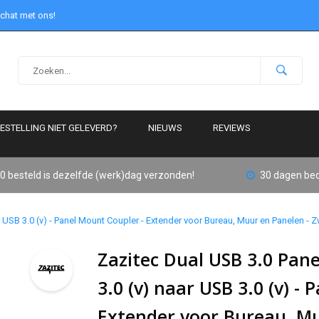
 chat met ons!
ESTELLING NIET GELEVERD?
NIEUWS
REVIEWS
0 besteld is dezelfde (werk)dag verzonden!
30 dagen bed
 USB 3.0 (v) - Panel Mount Coupler - Extender voor Bureau, Muur en Panelen - Z
Zazitec Dual USB 3.0 Pane
3.0 (v) naar USB 3.0 (v) -
Extender voor Bureau, Mu