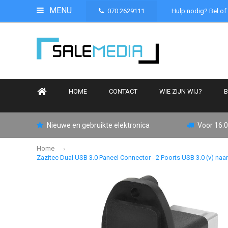
MENU
070 2629111
Hulp nodig? Bel of
HOME
CONTACT
WIE ZIJN WIJ?
B
Nieuwe en gebruikte elektronica
Voor 16:0
Home
Zazitec Dual USB 3.0 Paneel Connector - 2 Poorts USB 3.0 (v) naar