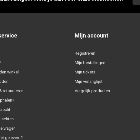
service
Mijn account
Registreren
?
Mijn bestellingen
den winkel
Mijn tickets
oden
Mijn verlanglijst
 retourneren
Vergelijk producten
ophalen?
srecht
klachten
e vragen
iet geleverd?