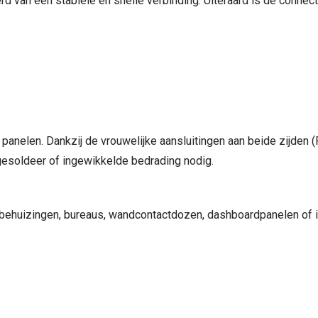
rd van een stabiele en snelle verbinding. Uiteraard is de conne
anelen. Dankzij de vrouwelijke aansluitingen aan beide zijden (
gesoldeer of ingewikkelde bedrading nodig.
behuizingen, bureaus, wandcontactdozen, dashboardpanelen of in