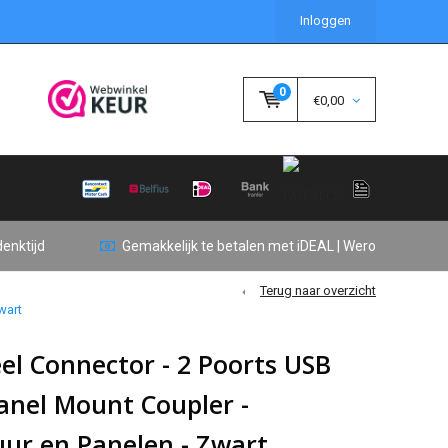
Inloggen
0
€0,00
enktijd
Gemakkelijk te betalen met iDEAL | Wero
Terug naar overzicht
wart
el Connector - 2 Poorts USB
 Panel Mount Coupler -
ur en Panelen - Zwart