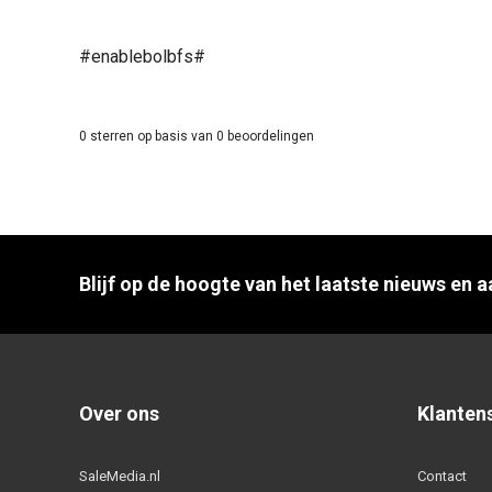
#enablebolbfs#
0
sterren op basis van
0
beoordelingen
Blijf op de hoogte van het laatste nieuws en 
Over ons
Klanten
SaleMedia.nl
Contact