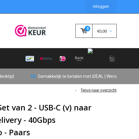
Inloggen
0
€0,00
enktijd
Gemakkelijk te betalen met iDEAL | Wero
Terug naar overzicht
et van 2 - USB-C (v) naar
livery - 40Gbps
 - Paars