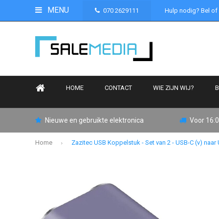
MENU
070 2629111
Hulp nodig? Bel of
HOME
CONTACT
WIE ZIJN WIJ?
B
Nieuwe en gebruikte elektronica
Voor 16:0
Home
Zazitec USB Koppelstuk - Set van 2 - USB-C (v) naar