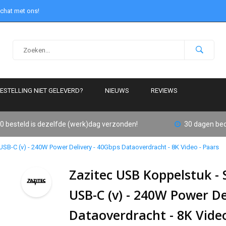
 chat met ons!
ESTELLING NIET GELEVERD?
NIEUWS
REVIEWS
0 besteld is dezelfde (werk)dag verzonden!
30 dagen bed
 USB-C (v) - 240W Power Delivery - 40Gbps Dataoverdracht - 8K Video - Paars
Zazitec USB Koppelstuk - S
USB-C (v) - 240W Power De
Dataoverdracht - 8K Video