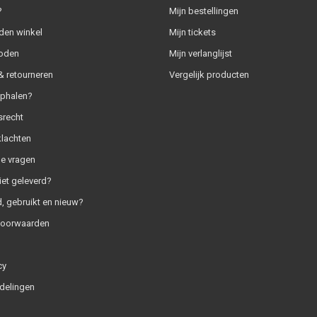
?
Mijn bestellingen
den winkel
Mijn tickets
oden
Mijn verlanglijst
 retourneren
Vergelijk producten
ophalen?
srecht
klachten
e vragen
iet geleverd?
, gebruikt en nieuw?
voorwaarden
cy
delingen