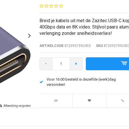
Breid je kabels uit met de Zazitec USB-C ko
40Gbps data en 8K video. Stijlvol paars alu
verlenging zonder snelheidsverlies!
ARTIKELCODE
8720937992453
SKU
872093799245
-
+
Voor 16:00 besteld is dezelfde (werk)dag
verzonden!
Afbeelding vergroten