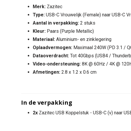
Merk:
Zazitec
Type:
USB-C Vrouwelijk (Female) naar USB-C Vr
Aantal in verpakking:
2 stuks
Kleur:
Paars (Purple Metallic)
Materiaal:
Aluminium- en zinklegering
Oplaadvermogen:
Maximaal 240W (PD 3.1 / QC
Dataoverdracht:
Tot 40Gbps (USB4 / Thunderbo
Video-ondersteuning:
8K @ 60Hz / 4K @ 120
Afmetingen:
2.8 x 1.2 x 0.6 cm
In de verpakking
2x
Zazitec USB Koppelstuk - USB-C (v) naar US