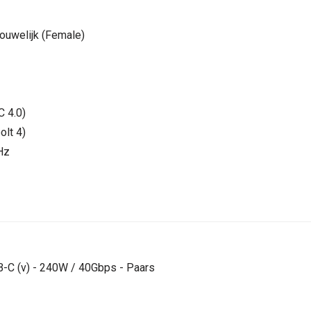
ouwelijk (Female)
 4.0)
lt 4)
Hz
B-C (v) - 240W / 40Gbps - Paars