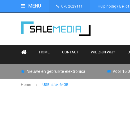
MENU
070 2629111
Hulp nodig? Bel of
HOME
CONTACT
WIE ZIJN WIJ?
B
Nieuwe en gebruikte elektronica
Voor 16:0
Home
USB stick 64GB