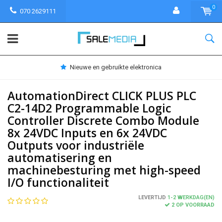
0
070 2629111
Nieuwe en gebruikte elektronica
AutomationDirect CLICK PLUS PLC
C2-14D2 Programmable Logic
Controller Discrete Combo Module
8x 24VDC Inputs en 6x 24VDC
Outputs voor industriële
automatisering en
machinebesturing met high-speed
I/O functionaliteit
LEVERTIJD
1-2 WERKDAG(EN)
2 OP VOORRAAD