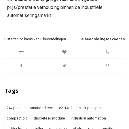
prijs/prestatie verhouding binnen de industriële
automatiseringsmarkt.
0
sterren op basis van
0
beoordelingen
Je beoordeling toevoegen
Tags
24v plc
automationdirect
c2-14d2
click plus plc
compact plc
discrete io module
industrial automation
ladder logic controller
machine control plc
oem automation