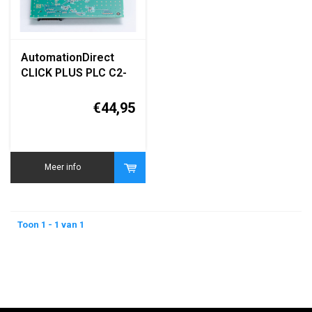
AutomationDirect
CLICK PLUS PLC C2-
14D2 (8 In / 6 Out DC
Combo Module)
€44,95
Meer info
Toon 1 - 1 van 1