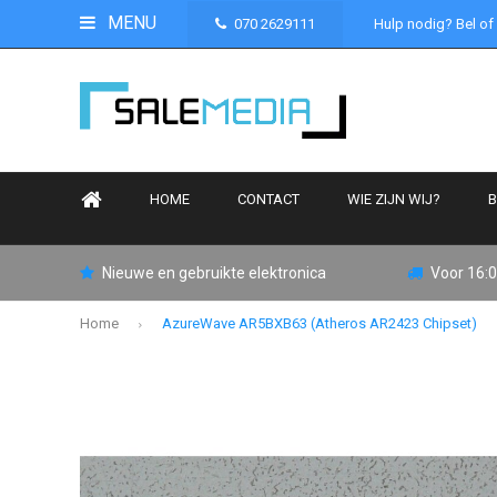
MENU
070 2629111
Hulp nodig? Bel of
HOME
CONTACT
WIE ZIJN WIJ?
B
Nieuwe en gebruikte elektronica
Voor 16:0
Home
AzureWave AR5BXB63 (Atheros AR2423 Chipset)