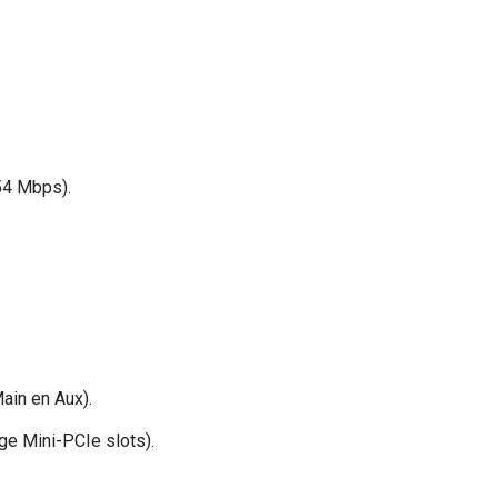
54 Mbps).
ain en Aux).
ige Mini-PCIe slots).