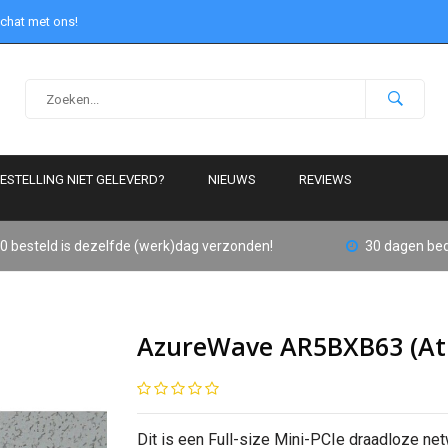
 chat met ons!
ESTELLING NIET GELEVERD?
NIEUWS
REVIEWS
0 besteld is dezelfde (werk)dag verzonden!
30 dagen bed
AzureWave AR5BXB63 (Ath
Dit is een Full-size Mini-PCIe draadloze n