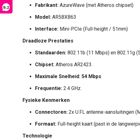
Fabrikant:
AzureWave (met Atheros chipset)
9,2
Model:
AR5BXB63
Interface:
Mini-PCIe (Full-height / 51mm)
Draadloze Prestaties
Standaarden:
802.11b (11 Mbps) en 802.11g (
Chipset:
Atheros AR2423.
Maximale Snelheid:
54 Mbps
.
Frequentie:
2.4 GHz.
Fysieke Kenmerken
Connectoren:
2x U.FL antenne-aansluitingen (M
Formaat:
Full-height kaart (past in de langwerp
Technologie