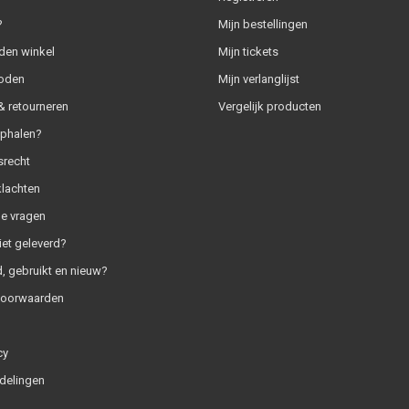
?
Mijn bestellingen
den winkel
Mijn tickets
oden
Mijn verlanglijst
 retourneren
Vergelijk producten
ophalen?
srecht
klachten
e vragen
iet geleverd?
, gebruikt en nieuw?
voorwaarden
cy
delingen