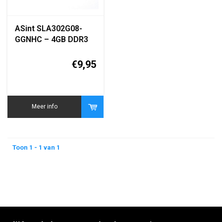
ASint SLA302G08-
GGNHC – 4GB DDR3
1600MHz DIMM
Desktop Geheugen –
€9,95
Betrouwbaar &
Compatibel
Meer info
Toon 1 - 1 van 1