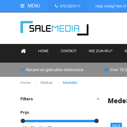
MENU
070 2629111
Hulp nodig? Bel of
HOME
CONTACT
WIE ZIJN WIJ?
B
Nieuwe en gebruikte elektronica
Voor 16:0
Home
Merken
Mede8er
Mede
Filters
Prijs
SALE