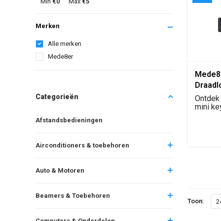
Min
€0
Max
€5
Merken
Alle merken
Mede8er
Mede8
Draadl
Toetse
Categorieën
Ontdek
in één
mini ke
Hét toe
Afstandsbedieningen
Airconditioners & toebehoren
Auto & Motoren
Beamers & Toebehoren
Toon:
2
Computers & Onderdelen