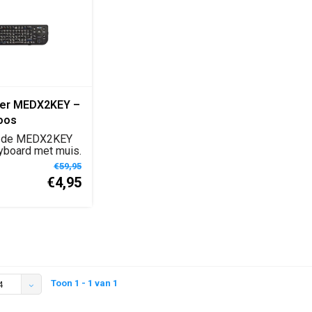
er MEDX2KEY –
oos
nbord en Muis
 de MEDX2KEY
yboard met muis.
tsenbord ...
€59,95
€4,95
Toon 1 - 1 van 1
4