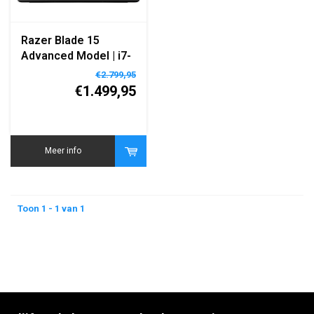
Razer Blade 15
Advanced Model | i7-
10875H | RTX 3070 |
€2.799,95
15" FHD | Black |
€1.499,95
Qwertz - DE
Meer info
Toon 1 - 1 van 1