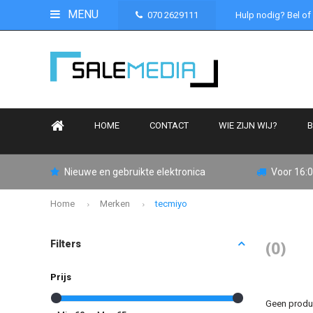
MENU
070 2629111
Hulp nodig? Bel of
HOME
CONTACT
WIE ZIJN WIJ?
B
Nieuwe en gebruikte elektronica
Voor 16:0
Home
Merken
tecmiyo
(0)
Filters
Prijs
Geen produc