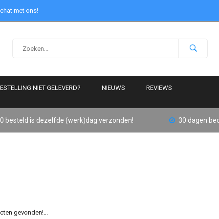
 chat met ons!
ESTELLING NIET GELEVERD?
NIEUWS
REVIEWS
0 besteld is dezelfde (werk)dag verzonden!
30 dagen bed
ten gevonden!...