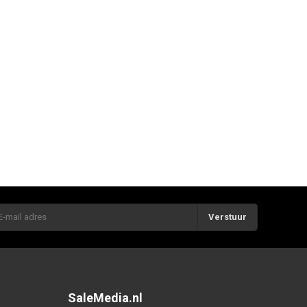
Verstuur
SaleMedia.nl