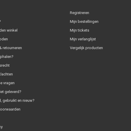
Registreren
?
Mijn bestellingen
den winkel
Mijn tickets
oden
Mijn verlanglijst
 retourneren
Vergelijk producten
ophalen?
srecht
klachten
e vragen
iet geleverd?
, gebruikt en nieuw?
voorwaarden
cy