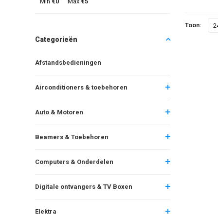
Min
€0
Max
€5
Toon:
2
Categorieën
Afstandsbedieningen
Airconditioners & toebehoren
Auto & Motoren
Beamers & Toebehoren
Computers & Onderdelen
Digitale ontvangers & TV Boxen
Elektra