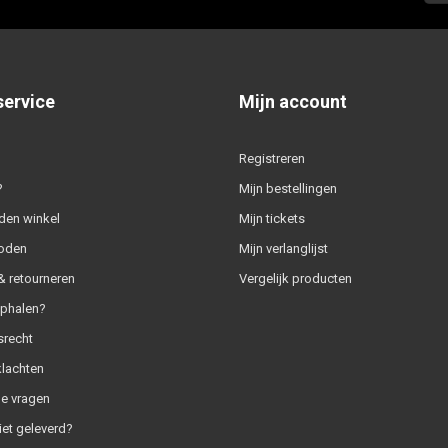
service
Mijn account
Registreren
?
Mijn bestellingen
den winkel
Mijn tickets
oden
Mijn verlanglijst
 retourneren
Vergelijk producten
ophalen?
srecht
klachten
e vragen
iet geleverd?