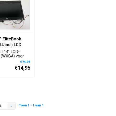
 EliteBook
14 inch LCD
m WXGA
el 14" LCD-
gingsdisplay
 (WXGA) voor
eBook 8440p,
e
€74,95
€14,95
Toon 1 - 1 van 1
4