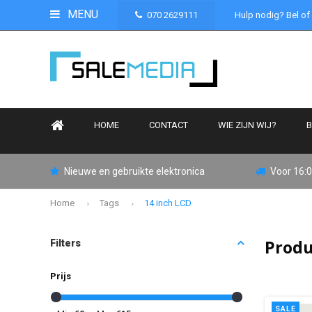
MENU
070 2629111
Hulp nodig? Bel of
HOME
CONTACT
WIE ZIJN WIJ?
B
Nieuwe en gebruikte elektronica
Voor 16:0
Home
Tags
14 inch LCD
Produ
Filters
Prijs
SALE