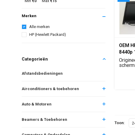
Min
€0
Max
€15
Merken
Alle merken
HP (Hewlett Packard)
OEM HP
8440p 
scher
Categorieën
Origine
vervan
scherm
HP Elit
modul
Afstandsbedieningen
com...
Airconditioners & toebehoren
Auto & Motoren
Beamers & Toebehoren
Toon:
2
Computers & Onderdelen