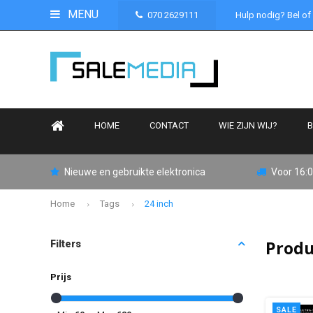
MENU
070 2629111
Hulp nodig? Bel of
HOME
CONTACT
WIE ZIJN WIJ?
B
Nieuwe en gebruikte elektronica
Voor 16:0
Home
Tags
24 inch
Produ
Filters
Prijs
SALE