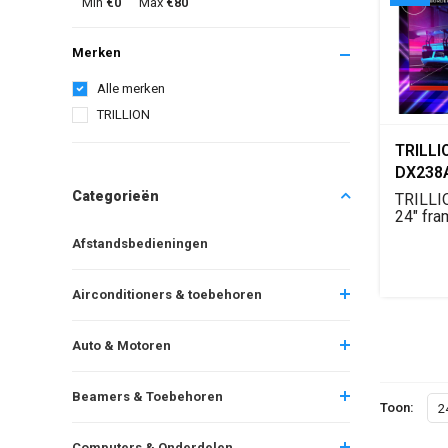
Min
€0
Max
€80
Merken
Alle merken
TRILLION
TRILLI
DX238A
75Hz - 
Categorieën
TRILLI
Ultra S
24" fr
monitor
Afstandsbedieningen
paneel,..
Airconditioners & toebehoren
Auto & Motoren
Beamers & Toebehoren
Toon:
2
Computers & Onderdelen