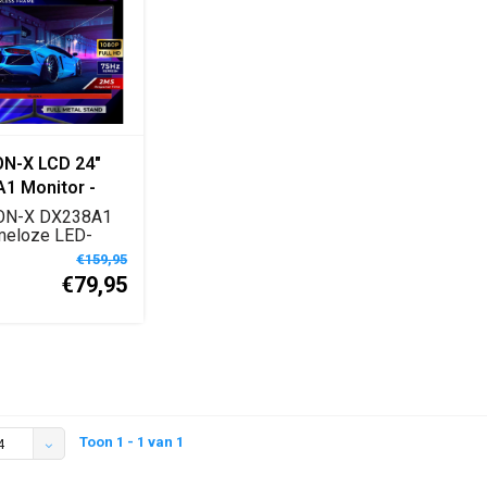
ON-X LCD 24"
1 Monitor -
2ms - Full HD -
ON-X DX238A1
lim IPS Design
ameloze LED-
 met IPS-
€159,95
.
€79,95
Toon 1 - 1 van 1
4