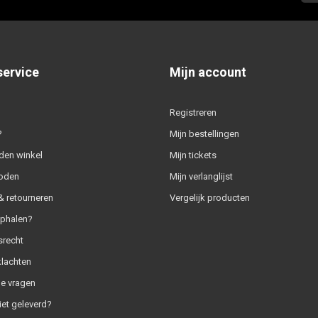
service
Mijn account
Registreren
?
Mijn bestellingen
den winkel
Mijn tickets
oden
Mijn verlanglijst
 retourneren
Vergelijk producten
ophalen?
srecht
klachten
e vragen
iet geleverd?