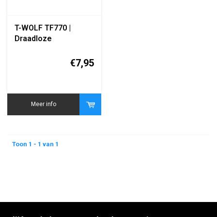
T-WOLF TF770 |
Draadloze
Toetsenbord en Muis
- Blauw
€7,95
Meer info
Toon 1 - 1 van 1