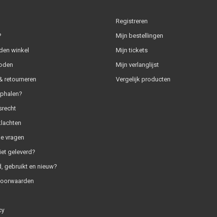
Registreren
?
Mijn bestellingen
den winkel
Mijn tickets
oden
Mijn verlanglijst
 retourneren
Vergelijk producten
ophalen?
srecht
klachten
e vragen
iet geleverd?
, gebruikt en nieuw?
voorwaarden
cy