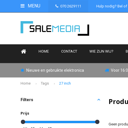
MENU
070 2629111
Hulp nodig? Bel of
HOME
CONTACT
WIE ZIJN WIJ?
B
Nieuwe en gebruikte elektronica
Voor 16:0
Home
Tags
27 inch
Produ
Filters
Prijs
Geen produc