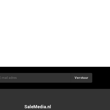
Verstuur
SaleMedia.nl