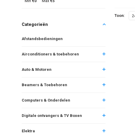
Min
€0
Max
€5
Toon:
2
Categorieën
Afstandsbedieningen
Airconditioners & toebehoren
Auto & Motoren
Beamers & Toebehoren
Computers & Onderdelen
Digitale ontvangers & TV Boxen
Elektra