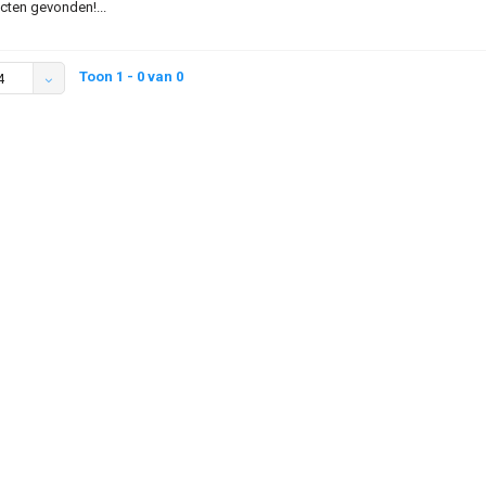
ten gevonden!...
Toon 1 - 0 van 0
4