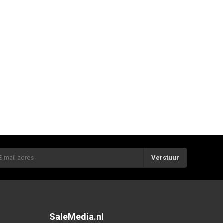
Verstuur
SaleMedia.nl