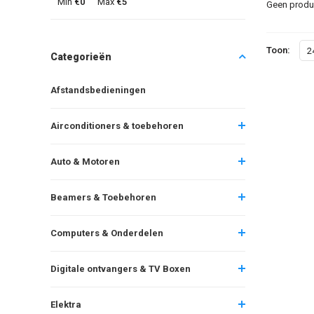
Min
€0
Max
€5
Geen produc
Toon:
2
Categorieën
Afstandsbedieningen
Airconditioners & toebehoren
Auto & Motoren
Beamers & Toebehoren
Computers & Onderdelen
Digitale ontvangers & TV Boxen
Elektra