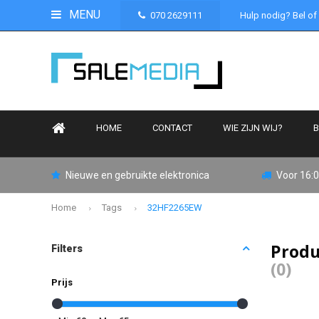
MENU
070 2629111
Hulp nodig? Bel of
HOME
CONTACT
WIE ZIJN WIJ?
B
Nieuwe en gebruikte elektronica
Voor 16:0
Home
Tags
32HF2265EW
Produ
Filters
(0)
Prijs