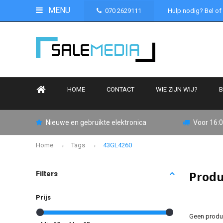
MENU
070 2629111
Hulp nodig? Bel of
HOME
CONTACT
WIE ZIJN WIJ?
B
Nieuwe en gebruikte elektronica
Voor 16:0
Home
Tags
43GL4260
Produ
Filters
Prijs
Geen produc