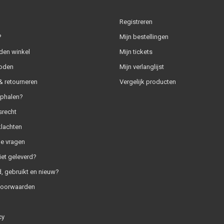
Registreren
?
Mijn bestellingen
den winkel
Mijn tickets
oden
Mijn verlanglijst
 retourneren
Vergelijk producten
ophalen?
srecht
klachten
e vragen
iet geleverd?
, gebruikt en nieuw?
voorwaarden
cy