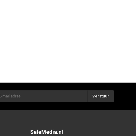
Verstuur
SaleMedia.nl