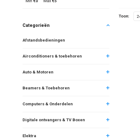
Min
€0
Max
€5
Toon:
2
Categorieën
Afstandsbedieningen
Airconditioners & toebehoren
Auto & Motoren
Beamers & Toebehoren
Computers & Onderdelen
Digitale ontvangers & TV Boxen
Elektra