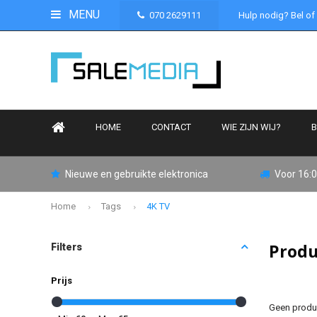
MENU
070 2629111
Hulp nodig? Bel of
HOME
CONTACT
WIE ZIJN WIJ?
B
Nieuwe en gebruikte elektronica
Voor 16:0
Home
Tags
4K TV
Produ
Filters
Prijs
Geen produc