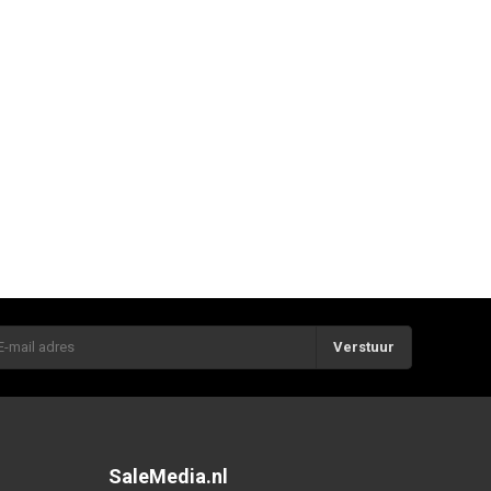
Verstuur
SaleMedia.nl