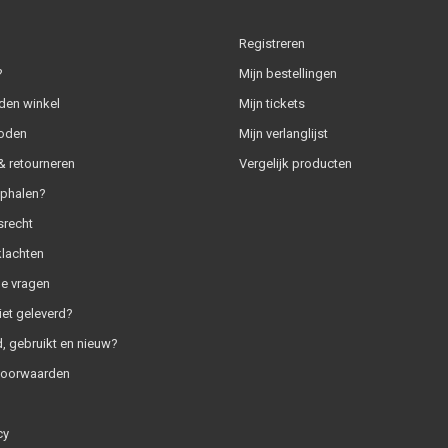
Registreren
?
Mijn bestellingen
den winkel
Mijn tickets
oden
Mijn verlanglijst
 retourneren
Vergelijk producten
ophalen?
srecht
klachten
e vragen
iet geleverd?
, gebruikt en nieuw?
voorwaarden
cy