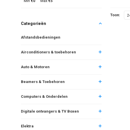
Min
€0
Max
€5
Toon:
2
Categorieën
Afstandsbedieningen
Airconditioners & toebehoren
Auto & Motoren
Beamers & Toebehoren
Computers & Onderdelen
Digitale ontvangers & TV Boxen
Elektra