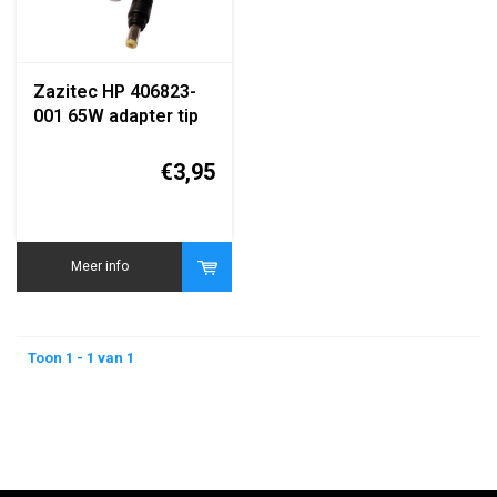
Zazitec HP 406823-
001 65W adapter tip
changer dongle 10cm
DC conversiekabel
€3,95
Meer info
Toon 1 - 1 van 1