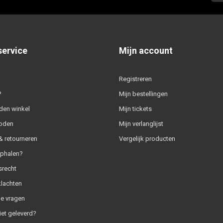
service
Mijn account
Registreren
?
Mijn bestellingen
den winkel
Mijn tickets
oden
Mijn verlanglijst
 retourneren
Vergelijk producten
ophalen?
srecht
klachten
e vragen
iet geleverd?