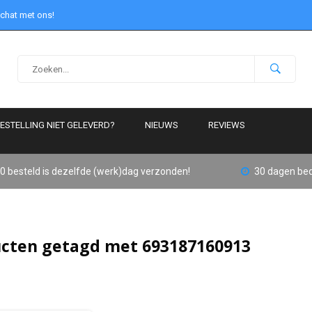
 chat met ons!
ESTELLING NIET GELEVERD?
NIEUWS
REVIEWS
0 besteld is dezelfde (werk)dag verzonden!
30 dagen bed
cten getagd met 693187160913