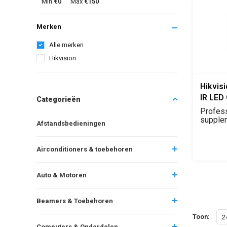
Min
€0
Max
€150
Merken
Alle merken
Hikvision
Hikvis
IR LED
Categorieën
Supple
Profes
supplem
Afstandsbedieningen
voor ver
Airconditioners & toebehoren
Auto & Motoren
Beamers & Toebehoren
Toon:
2
Computers & Onderdelen