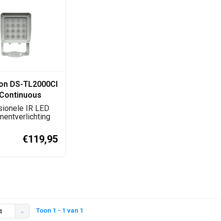
ion DS-TL2000CI
 Continuous
ment Light
sionele IR LED
entverlichting
keers- en...
€119,95
Toon 1 - 1 van 1
4