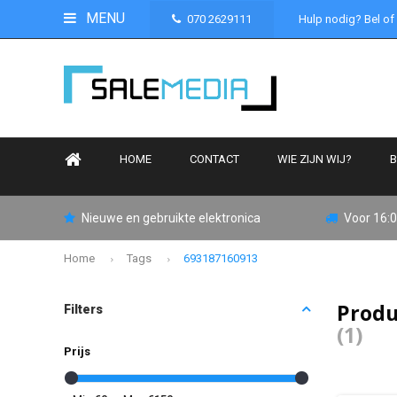
MENU
070 2629111
Hulp nodig? Bel of
HOME
CONTACT
WIE ZIJN WIJ?
B
Nieuwe en gebruikte elektronica
Voor 16:0
Home
Tags
693187160913
Produ
Filters
(1)
Prijs