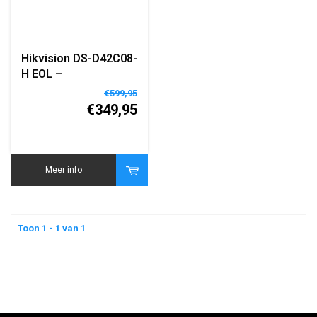
Hikvision DS-D42C08-
H EOL –
Geavanceerde LED
€599,95
Controller met 8
€349,95
Gigabit Ethernet
Poorten
Meer info
Toon 1 - 1 van 1