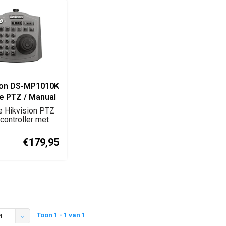
ion DS-MP1010K
e PTZ / Manual
ler
e Hikvision PTZ
controller met
 en LCD ...
€179,95
Toon 1 - 1 van 1
4