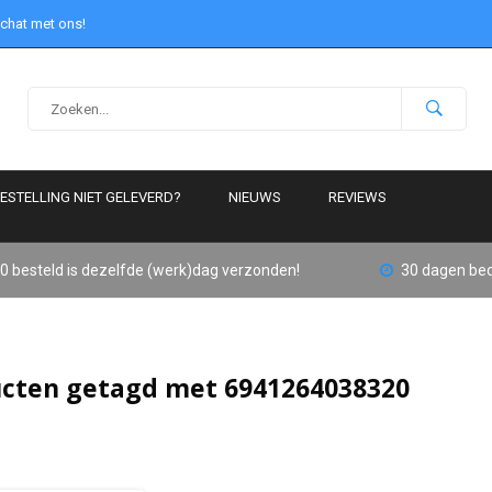
 chat met ons!
ESTELLING NIET GELEVERD?
NIEUWS
REVIEWS
0 besteld is dezelfde (werk)dag verzonden!
30 dagen bed
cten getagd met 6941264038320