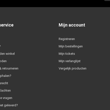
service
Mijn account
Registreren
?
Mijn bestellingen
den winkel
Mijn tickets
oden
Mijn verlanglijst
 retourneren
Vergelijk producten
ophalen?
srecht
klachten
e vragen
iet geleverd?