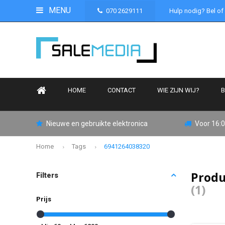
MENU
070 2629111
Hulp nodig? Bel of
HOME
CONTACT
WIE ZIJN WIJ?
B
Nieuwe en gebruikte elektronica
Voor 16:0
Home
Tags
6941264038320
Produ
Filters
(1)
Prijs