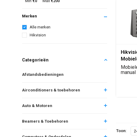
Min
€0
Max
€200
Merken
Alle merken
Hikvision
Hikvis
Mobiel
Categorieën
Control
Mobiel
manual 
Afstandsbedieningen
joystick
Airconditioners & toebehoren
Auto & Motoren
Beamers & Toebehoren
Toon:
2
Computers & Onderdelen