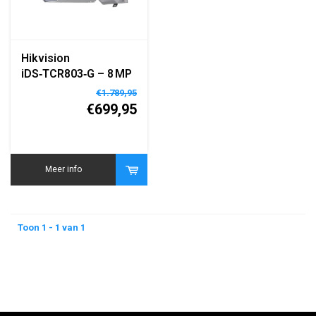
Hikvision
iDS‑TCR803‑G – 8 MP
Roadside Parking
€1.789,95
ANPR Bullet Camera
€699,95
Meer info
Toon 1 - 1 van 1