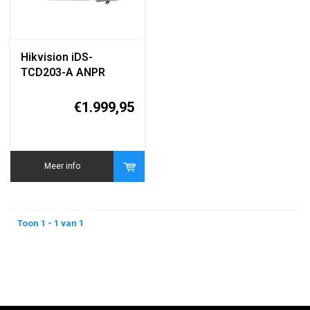
Hikvision iDS-
TCD203-A ANPR
Traffic / Vehicle
Detection Camera
€1.999,95
Meer info
Toon 1 - 1 van 1