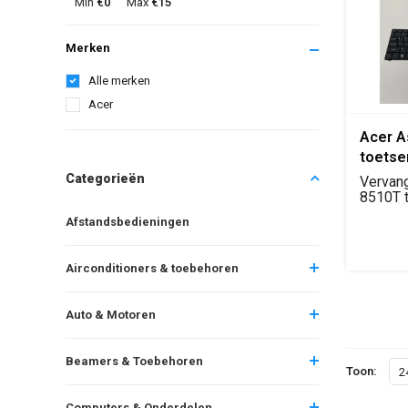
Min
€0
Max
€15
Merken
Alle merken
Acer
Acer A
toets
zwart 
Categorieën
Vervan
keyboa
8510T 
QWERTY 
Afstandsbedieningen
Airconditioners & toebehoren
Auto & Motoren
Beamers & Toebehoren
Toon:
2
Computers & Onderdelen