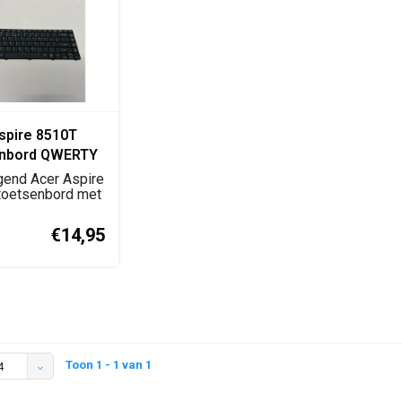
spire 8510T
enbord QWERTY
replacement
gend Acer Aspire
rd
toetsenbord met
layout i...
€14,95
Toon 1 - 1 van 1
4