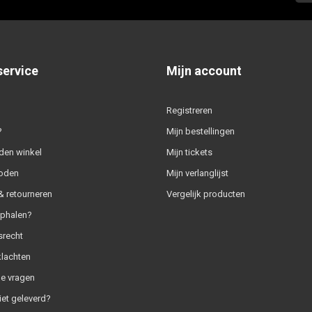
service
Mijn account
Registreren
?
Mijn bestellingen
den winkel
Mijn tickets
oden
Mijn verlanglijst
 retourneren
Vergelijk producten
ophalen?
srecht
klachten
e vragen
iet geleverd?