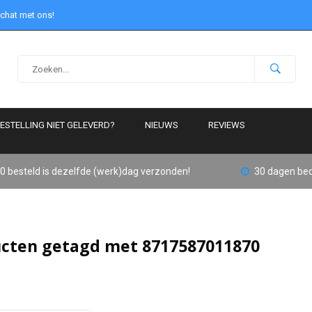
 chat met ons!
ESTELLING NIET GELEVERD?
NIEUWS
REVIEWS
0 besteld is dezelfde (werk)dag verzonden!
30 dagen bed
cten getagd met 8717587011870