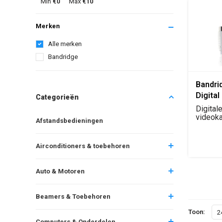
Min
€0
Max
€10
Merken
Alle merken
Bandridge
Bandri
Digital
Categorieën
Cable 
Digital
videoka
Afstandsbedieningen
voor aan
Airconditioners & toebehoren
Auto & Motoren
Beamers & Toebehoren
Toon:
2
Computers & Onderdelen