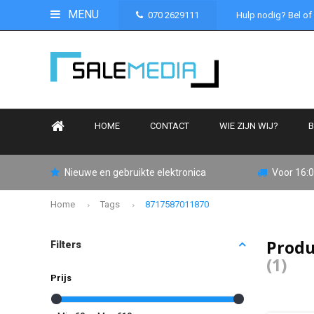
MENU
070 2629111
Hulp nodig? Bel of
HOME
CONTACT
WIE ZIJN WIJ?
B
Nieuwe en gebruikte elektronica
Voor 16:0
Home
Tags
8717587011870
Produ
Filters
(1)
Prijs