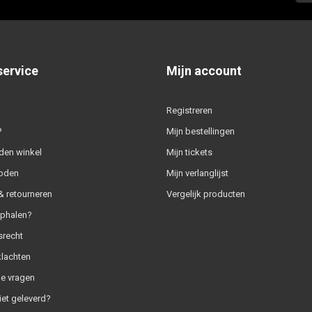
service
Mijn account
Registreren
?
Mijn bestellingen
den winkel
Mijn tickets
oden
Mijn verlanglijst
 retourneren
Vergelijk producten
ophalen?
srecht
klachten
e vragen
iet geleverd?