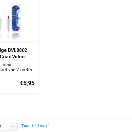
dge BVL8802
 Coax Video
2 Meter
e coax
bel van 2 meter
sluiting van te...
€5,95
Toon 1 - 1 van 1
4