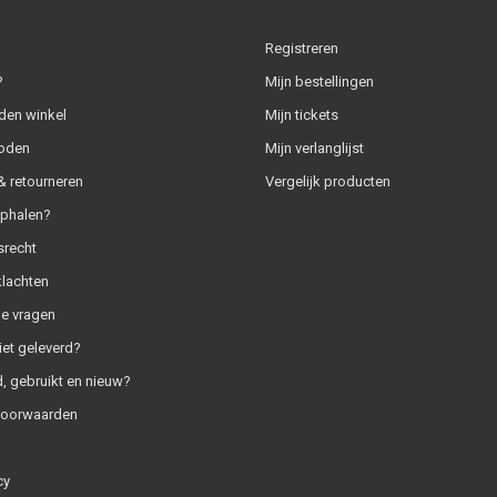
Registreren
?
Mijn bestellingen
den winkel
Mijn tickets
oden
Mijn verlanglijst
 retourneren
Vergelijk producten
ophalen?
srecht
klachten
e vragen
iet geleverd?
, gebruikt en nieuw?
voorwaarden
cy