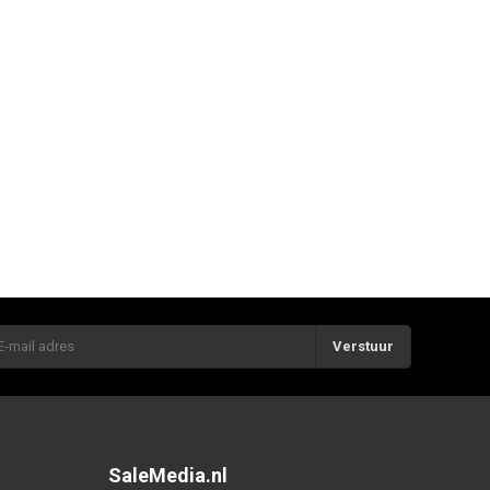
Verstuur
SaleMedia.nl