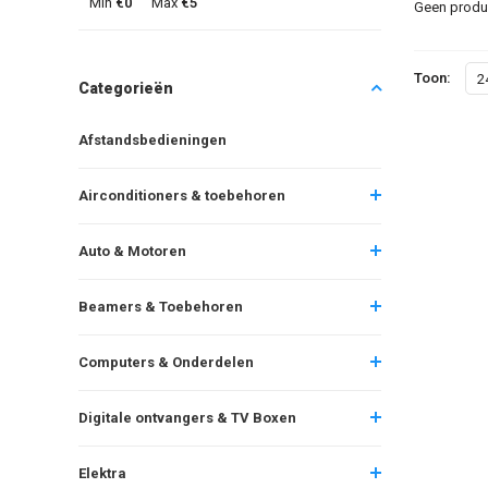
Min
€0
Max
€5
Geen produc
Toon:
2
Categorieën
Afstandsbedieningen
Airconditioners & toebehoren
Auto & Motoren
Beamers & Toebehoren
Computers & Onderdelen
Digitale ontvangers & TV Boxen
Elektra