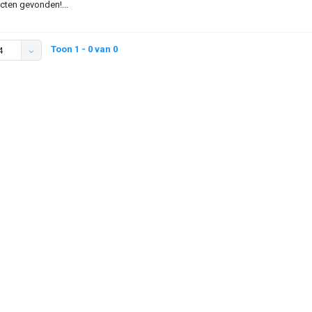
ten gevonden!...
Toon 1 - 0 van 0
4