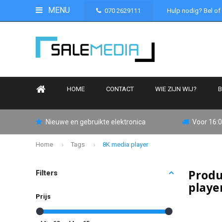
MENU
070 2629111
Hulp nodig? Bel of
HOME
CONTACT
WIE ZIJN WIJ?
B
Nieuwe en gebruikte elektronica
Voor 16:0
Home
Tags
8K media player
Produ
Filters
playe
Prijs