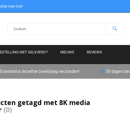
 chat met ons!
ESTELLING NIET GELEVERD?
NIEUWS
REVIEWS
0 besteld is dezelfde (werk)dag verzonden!
30 dagen bed
cten getagd met 8K media
r
(0)