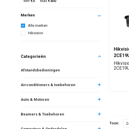
Min
€0
Max
€400
Merken
Alle merken
Hikvision
Hikvis
2CE19
Categorieën
8MP 4K
Hikvisi
Bullet
2CE19U
Afstandsbedieningen
4K Tur
bulletc
Airconditioners & toebehoren
Auto & Motoren
Beamers & Toebehoren
Toon:
2
Computers & Onderdelen