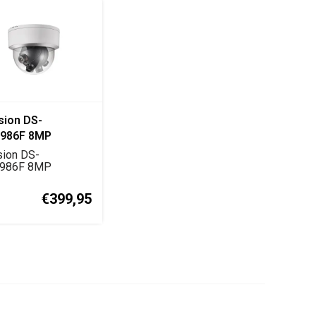
sion DS-
986F 8MP
ramic IP Dome
sion DS-
ra
986F 8MP
amische IP
amera met 4-l...
€399,95