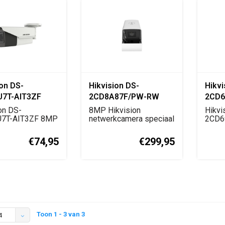
ion DS-
Hikvision DS-
Hikvi
U7T-AIT3ZF
2CD8A87F/PW-RW
2CD6
 Turbo HD
4MM B White 8MP
Pano
on DS-
8MP Hikvision
Hikvi
 Camera
7T-AIT3ZF 8MP
Smart High-Altitude
netwerkcamera speciaal
Came
2CD6
bo HD
voor high-altitude en s...
panor
Parabolic Network
amera me...
domec
€74,95
€299,95
Camera
Toon 1 - 3 van 3
4