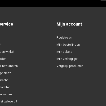
service
Mijn account
Registreren
?
Mijn bestellingen
den winkel
Mijn tickets
oden
Mijn verlanglijst
 retourneren
Vergelijk producten
ophalen?
srecht
klachten
e vragen
iet geleverd?