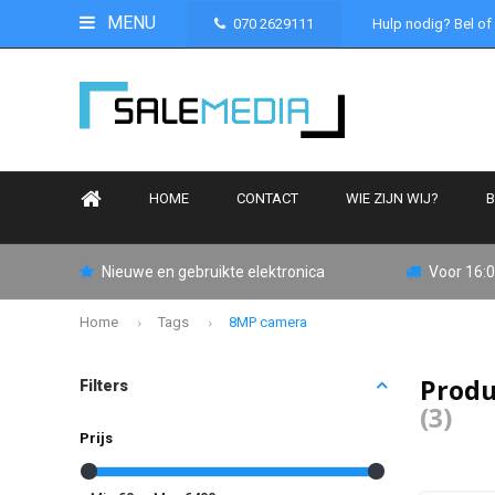
MENU
070 2629111
Hulp nodig? Bel of
HOME
CONTACT
WIE ZIJN WIJ?
B
Nieuwe en gebruikte elektronica
Voor 16:0
Home
Tags
8MP camera
Produ
Filters
(3)
Prijs