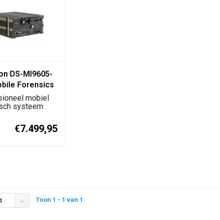
ion DS-MI9605-
bile Forensics
m
sioneel mobiel
isch systeem
lyse, opslag...
€7.499,95
Toon 1 - 1 van 1
4