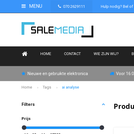
MENU
070 2629111
Hulp nodig? Bel of
HOME
CONTACT
WIE ZIJN WIJ?
B
Nieuwe en gebruikte elektronica
Voor 16:0
Home
Tags
ai analyse
Produ
Filters
Prijs