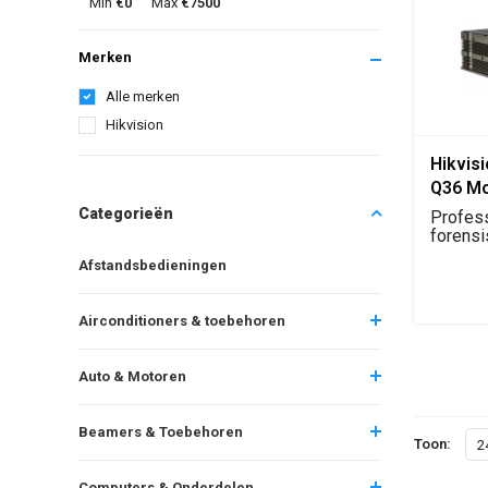
Min
€0
Max
€7500
Merken
Alle merken
Hikvision
Hikvis
Q36 Mo
Syste
Categorieën
Profes
forens
voor ana
Afstandsbedieningen
Airconditioners & toebehoren
Auto & Motoren
Beamers & Toebehoren
Toon:
2
Computers & Onderdelen