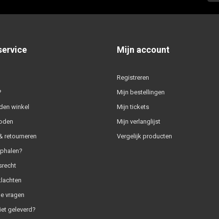
service
Mijn account
Registreren
?
Mijn bestellingen
den winkel
Mijn tickets
oden
Mijn verlanglijst
 retourneren
Vergelijk producten
ophalen?
srecht
klachten
e vragen
iet geleverd?