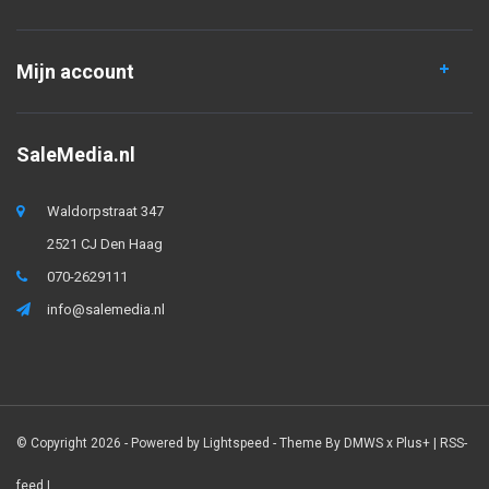
Mijn account
SaleMedia.nl
Waldorpstraat 347
2521 CJ Den Haag
070-2629111
info@salemedia.nl
© Copyright 2026 - Powered by
Lightspeed
- Theme By
DMWS
x
Plus+
|
RSS-
feed
|