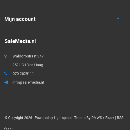
Mijn account
SaleMedia.nl
Waldorpstraat 347
2521 CJ Den Haag
070-2629111
info@salemedia.nl
© Copyright 2026 - Powered by
Lightspeed
- Theme By
DMWS
x
Plus+
|
RSS-
feed
|