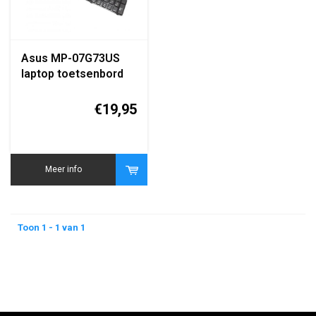
Asus MP-07G73US
laptop toetsenbord
QWERTY zwart
replacement
€19,95
keyboard
Meer info
Toon 1 - 1 van 1