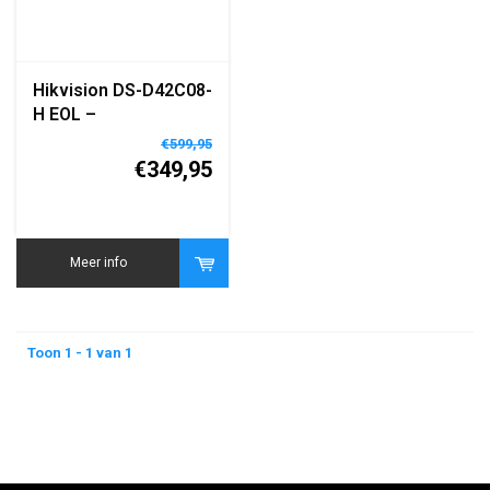
Hikvision DS-D42C08-
H EOL –
Geavanceerde LED
€599,95
Controller met 8
€349,95
Gigabit Ethernet
Poorten
Meer info
Toon 1 - 1 van 1