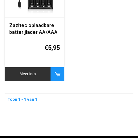
Zazitec oplaadbare
batterijlader AA/AAA
snellader met
netsnoer 110–220V
€5,95
Meer info
Toon 1 - 1 van 1